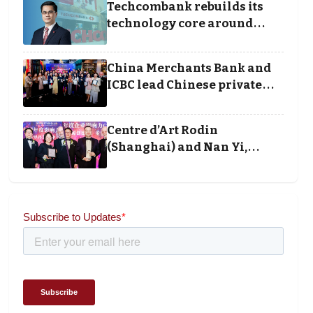
Techcombank rebuilds its
technology core around
cloud, data and disciplined
execution
China Merchants Bank and
ICBC lead Chinese private
banking winners at Wealth
and Society Awards 2025
Centre d’Art Rodin
(Shanghai) and Nan Yi,
Chairman and Founder of
Universal Energy
recognised for wielding
social impact