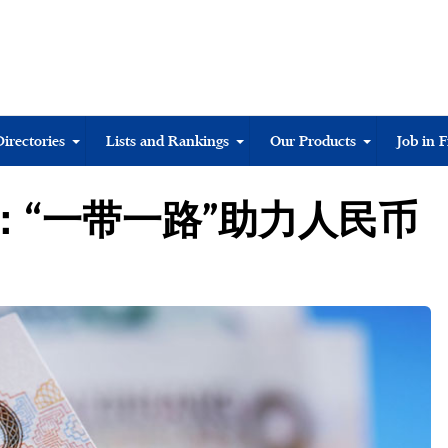
Directories
Lists and Rankings
Our Products
Job in 
：“一带一路”助力人民币