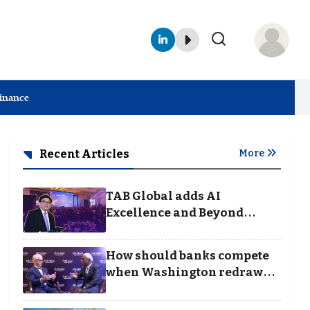
Finance
Recent Articles
More
TAB Global adds AI
Excellence and Beyond
Borders categories to
Business Achievement
How should banks compete
Awards
when Washington redraws
the rules of finance